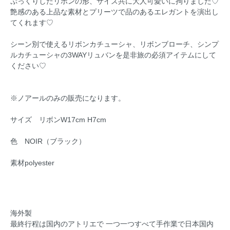
ぷっくりしたリボンの形、サイズ共に大人可愛いに拘りました♡
艶感のある上品な素材とプリーツで品のあるエレガントを演出し
てくれます♡
シーン別で使えるリボンカチューシャ、リボンブローチ、シンプ
ルカチューシャの3WAYリュバンを是非旅の必須アイテムにして
ください♡
※ノアールのみの販売になります。
サイズ リボンW17cm H7cm
色 NOIR（ブラック）
素材polyester
海外製
最終行程は国内のアトリエで 一つ一つすべて手作業で日本国内