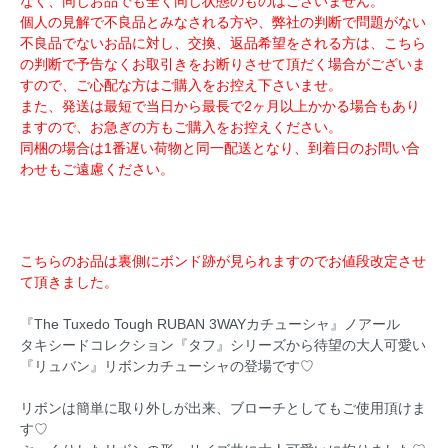
なく、同じお品でも全く同じ状態のものはございません。
個人の見解で不良品とみなされる方や、弊社の判断で問題がない
不良品でないお品に対し、交換、返品希望をされる方は、こちら
の判断で予告なくお取引きをお断りさせて頂だく場合がございま
すので、ご心配な方はご購入をお控え下さいませ。
また、発送は最短で当日から最長で2ヶ月以上かかる場合もあり
ますので、お急ぎの方もご購入をお控えください。
同梱の場合は1番遅い荷物と同一配送となり、到着日のお問い合
わせもご遠慮ください。
こちらのお品は裏側にボンド跡が見られますのでお値段改定させ
て頂きました。
『The Tuxedo Tough RUBAN 3WAYカチューシャ』ノアール
タキシードコレクション『タフ』シリーズから待望の大人可愛い
『リュバン』リボンカチューシャの登場です♡
リボンは簡単に取り外しが出来、ブローチとしてもご使用頂けま
す♡